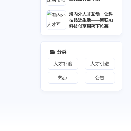
2
1
篇
篇
海内外人才互动，让科
二月 2024
十二月 2023
技贴近生活——海联Al
1
2
篇
篇
科技创享周落下帷幕
023
八月 2023
62
篇
分类
人才补贴
人才引进
热点
公告